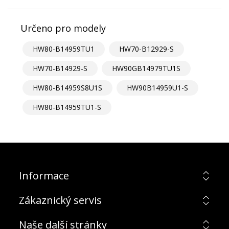
Určeno pro modely
HW80-B14959TU1
HW70-B12929-S
HW70-B14929-S
HW90GB14979TU1S
HW80-B14959S8U1S
HW90B14959U1-S
HW80-B14959TU1-S
Informace
Zákaznický servis
Naše další stránky