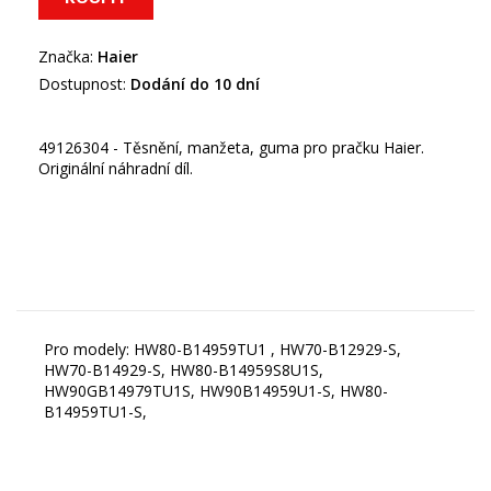
Značka:
Haier
Dostupnost:
Dodání do 10 dní
49126304 - Těsnění, manžeta, guma pro pračku Haier.
Originální náhradní díl.
Pro modely: HW80-B14959TU1 , HW70-B12929-S,
HW70-B14929-S, HW80-B14959S8U1S,
HW90GB14979TU1S, HW90B14959U1-S, HW80-
B14959TU1-S,