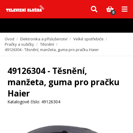
Vzhledem k aktuální situaci se může dodání dílů, které nejsou skladem,
zpozdit. Děkujeme za pochopení.
0
Úvod
/
Elektronika a příslušenství
/
Velké spotřebiče
/
Pračky a sušičky
/
Těsnění
/
49126304 - Těsnění, manžeta, guma pro pračku Haier
49126304 - Těsnění,
manžeta, guma pro pračku
Haier
Katalogové číslo:
49126304