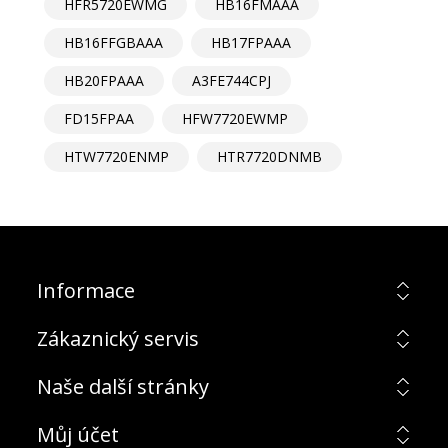
HFR5720EWMG
HB16FMAAA
HB16FFGBAAA
HB17FPAAA
HB20FPAAA
A3FE744CPJ
FD15FPAA
HFW7720EWMP
HTW7720ENMP
HTR7720DNMB
Informace
Zákaznický servis
Naše další stránky
Můj účet