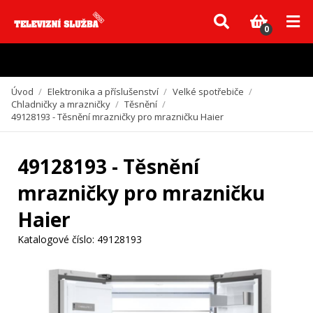
Vzhledem k aktuální situaci se může dodání dílů, které nejsou skladem,
zpozdit. Děkujeme za pochopení.
0
Úvod
/
Elektronika a příslušenství
/
Velké spotřebiče
/
Chladničky a mrazničky
/
Těsnění
/
49128193 - Těsnění mrazničky pro mrazničku Haier
49128193 - Těsnění
mrazničky pro mrazničku
Haier
Katalogové číslo:
49128193