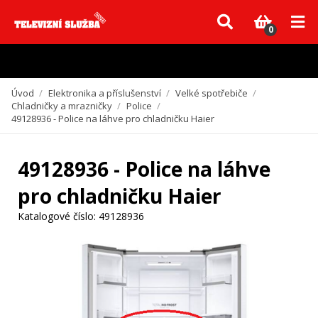
Vzhledem k aktuální situaci se může dodání dílů, které nejsou skladem,
zpozdit. Děkujeme za pochopení.
0
Úvod
/
Elektronika a příslušenství
/
Velké spotřebiče
/
Chladničky a mrazničky
/
Police
/
49128936 - Police na láhve pro chladničku Haier
49128936 - Police na láhve
pro chladničku Haier
Katalogové číslo:
49128936