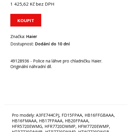
1 425,62 Kč bez DPH
Značka:
Haier
Dostupnost:
Dodání do 10 dní
49128936 - Police na láhve pro chladničku Haier.
Originální náhradní díl.
Pro modely: A3FE744CPJ, FD15FPAA, HB16FFGBAAA,
HB16FMAAA, HB17FPAAA, HB20FPAAA,
HFR5720EWMG, HFR7720DWMP, HFW7720EWMP,
HTR7720DNMB, HTR7720DNMP, HTW7720DNGB,