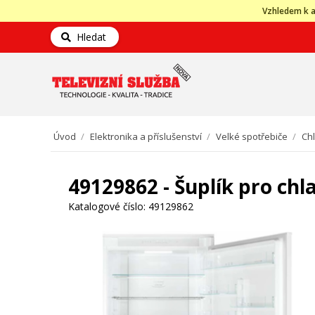
Vzhledem k a
Hledat
Úvod
/
Elektronika a příslušenství
/
Velké spotřebiče
/
Ch
49129862 - Šuplík pro ch
Katalogové číslo:
49129862