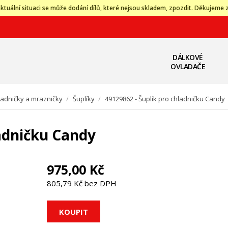
ktuální situaci se může dodání dílů, které nejsou skladem, zpozdit. Děkujeme 
DÁLKOVÉ
OVLADAČE
ladničky a mrazničky
/
Šuplíky
/
49129862 - Šuplík pro chladničku Candy
ladničku Candy
975,00 Kč
805,79 Kč bez DPH