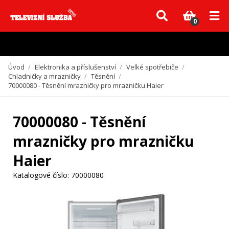
Vzhledem k aktuální situaci se může dodání dílů, které nejsou skladem,
zpozdit. Děkujeme za pochopení.
0
Úvod
/
Elektronika a příslušenství
/
Velké spotřebiče
/
Chladničky a mrazničky
/
Těsnění
/
70000080 - Těsnění mrazničky pro mrazničku Haier
70000080 - Těsnění
mrazničky pro mrazničku
Haier
Katalogové číslo:
70000080