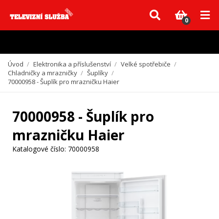
Vzhledem k aktuální situaci se může dodání dílů, které nejsou skladem,
zpozdit. Děkujeme za pochopení.
0
Úvod
/
Elektronika a příslušenství
/
Velké spotřebiče
/
Chladničky a mrazničky
/
Šuplíky
/
70000958 - Šuplík pro mrazničku Haier
70000958 - Šuplík pro
mrazničku Haier
Katalogové číslo:
70000958