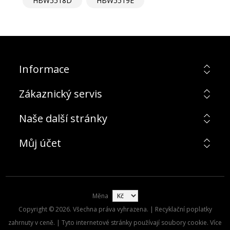
HBW5518D
HBW5519E
Informace
Zákaznický servis
Naše další stránky
Můj účet
Měna
Copyright © 2026. Všechna práva vyhrazena. | Recyklační poplatky
zahrnuty v ceně. | Tyto internetové stránky používají soubory cookie. Více