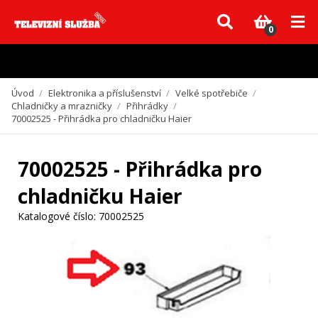
Vzhledem k aktuální situaci se může dodání dílů, které nejsou skladem,
zpozdit. Děkujeme za pochopení.
0
Úvod
/
Elektronika a příslušenství
/
Velké spotřebiče
/
Chladničky a mrazničky
/
Přihrádky
/
70002525 - Přihrádka pro chladničku Haier
70002525 - Přihrádka pro
chladničku Haier
Katalogové číslo:
70002525