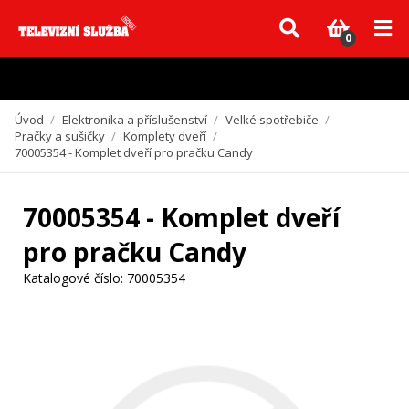
Vzhledem k aktuální situaci se může dodání dílů, které nejsou skladem,
zpozdit. Děkujeme za pochopení.
0
Úvod
/
Elektronika a příslušenství
/
Velké spotřebiče
/
Pračky a sušičky
/
Komplety dveří
/
70005354 - Komplet dveří pro pračku Candy
70005354 - Komplet dveří
pro pračku Candy
Katalogové číslo:
70005354