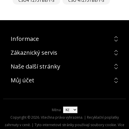
CSO4 1275TBE/1-S
CSO 41275TBE/1-S
Informace
Zákaznický servis
Naše další stránky
Můj účet
Měna
Copyright © 2026. Všechna práva vyhrazena. | Recyklační poplatky
zahrnuty v ceně. | Tyto internetové stránky používají soubory cookie. Více