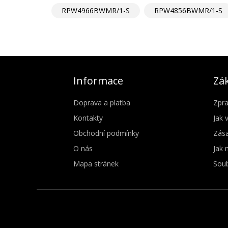
RPW4966BWMR/1-S
RPW4856BWMR/1-S
Informace
Zák
Doprava a platba
Zpra
Kontakty
Jak 
Obchodní podmínky
Zása
O nás
Jak 
Mapa stránek
Soub