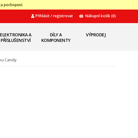
za pochopení.
Přihlásit / registrovat
Nákupní košík
(0)
ELEKTRONIKA A
DÍLY A
VÝPRODEJ
PŘÍSLUŠENSTVÍ
KOMPONENTY
čku Candy