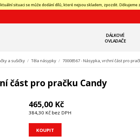
ktuální situaci se může dodání dílů, které nejsou skladem, zpozdit. Děkujeme 
DÁLKOVÉ
OVLADAČE
čky a sušičky
/
Těla násypky
/
70008567 - Násypka, vrchní část pro pra
ní část pro pračku Candy
465,00 Kč
384,30 Kč bez DPH