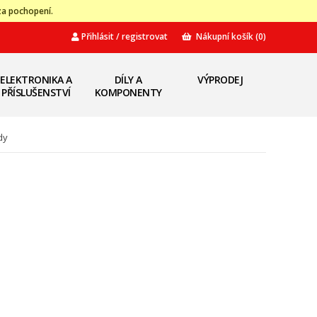
za pochopení.
Přihlásit / registrovat
Nákupní košík
(0)
ELEKTRONIKA A
DÍLY A
VÝPRODEJ
PŘÍSLUŠENSTVÍ
KOMPONENTY
dy