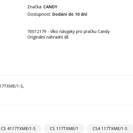
Značka:
CANDY
Dostupnost:
Dodání do 10 dní
70012179 - Víko násypky pro pračku Candy.
Originální náhradní díl.
117TXME/1-S,
CS 4117TXME/1-S
CS 117TXME/1
CS4 117TXME/1-S