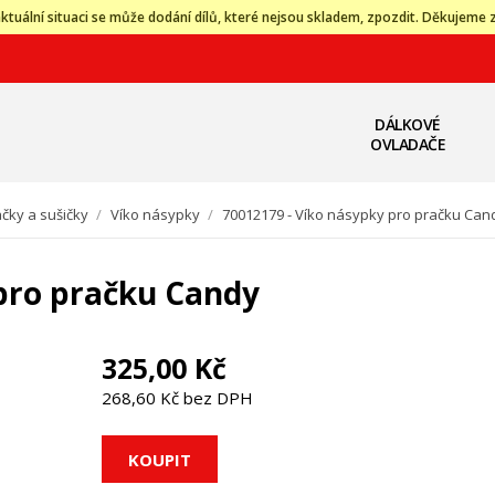
ktuální situaci se může dodání dílů, které nejsou skladem, zpozdit. Děkujeme 
DÁLKOVÉ
OVLADAČE
čky a sušičky
/
Víko násypky
/
70012179 - Víko násypky pro pračku Can
 pro pračku Candy
325,00 Kč
268,60 Kč bez DPH