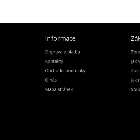
Informace
Zák
Doprava a platba
Zpra
Kontakty
Jak 
Obchodní podmínky
Zása
O nás
Jak 
Mapa stránek
Soub