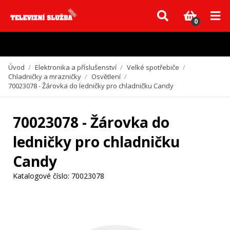
Vzhledem k aktuální situaci se může dodání dílů, které nejsou skladem,
zpozdit. Děkujeme za pochopení.
0
Úvod
/
Elektronika a příslušenství
/
Velké spotřebiče
/
Chladničky a mrazničky
/
Osvětlení
/
70023078 - Žárovka do ledničky pro chladničku Candy
70023078 - Žárovka do
ledničky pro chladničku
Candy
Katalogové číslo:
70023078