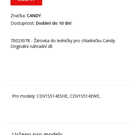
Značka:
CANDY
Dostupnost:
Dodání do 10 dní
70023078 - Žárovka do ledničky pro chladničku Candy.
Originální náhradní díl.
Pro modely: CDV1S514ESHE, CDV1S514EWE,
Určeno pro modely