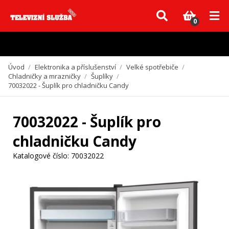
Vzhledem k aktuální situaci se může dodání dílů, které nejsou skladem,
zpozdit. Děkujeme za pochopení.
0
Úvod
/
Elektronika a příslušenství
/
Velké spotřebiče
/
Chladničky a mrazničky
/
Šuplíky
/
70032022 - Šuplík pro chladničku Candy
70032022 - Šuplík pro
chladničku Candy
Katalogové číslo:
70032022