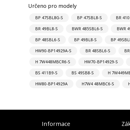
Určeno pro modely
BP 47SBL8G-S
BP 47SBL8-S
BR 410
BR 49BL8-S
BWR 485SBL6-S
BWR 4
BP 48SBL6-S
BP 49BL8-S
BP 49SBL
HW90-BP14929A-S
BR 48SBL6-S
BR
H 7W448MBCR6-S
HW70-BP14929-S
BS 411B9-S
BS 49SB8-S
H 7W449M
HW80-BP14929A
H7W4 48MBC6-S
Informace
Zák