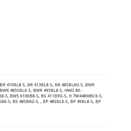
 BR 410BL8-S, BR 413BL8-S, BR 48SBL6G-S, BWR
, BWR 485SBL6-S, BWR 495BL8-S, HWD 80-
B8-S, BWS 6106B8-S, BS 411B9G-S, H 7W448MBC6-S,
-S, BS 48SB6G-S, , BP 48SBL6-S, BP 49BL8-S, BP