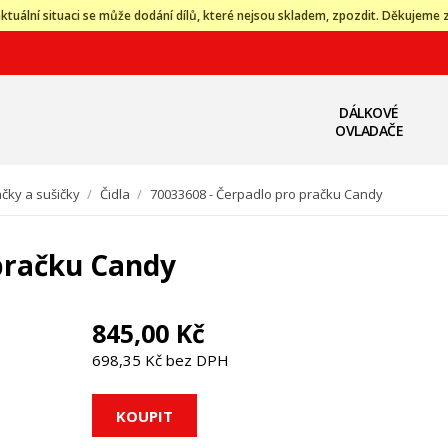
ktuální situaci se může dodání dílů, které nejsou skladem, zpozdit. Děkujeme 
DÁLKOVÉ
OVLADAČE
čky a sušičky
/
Čidla
/
70033608 - Čerpadlo pro pračku Candy
 pračku Candy
845,00 Kč
698,35 Kč bez DPH