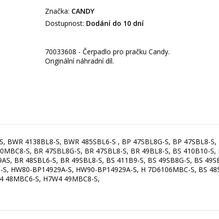
Značka:
CANDY
Dostupnost:
Dodání do 10 dní
70033608 - Čerpadlo pro pračku Candy.
Originální náhradní díl.
-S, BWR 4138BL8-S, BWR 485SBL6-S , BP 47SBL8G-S, BP 47SBL8-S,
0MBC8-S, BR 47SBL8G-S, BR 47SBL8-S, BR 49BL8-S, BS 410B10-S
, BR 48SBL6-S, BR 49SBL8-S, BS 411B9-S, BS 49SB8G-S, BS 49S
 HW80-BP14929A-S, HW90-BP14929A-S, H 7D6106MBC-S, BS 48SB6
W4 48MBC6-S, H7W4 49MBC8-S,