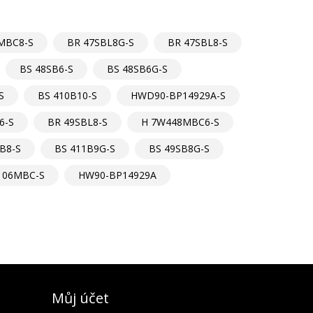
MBC8-S
BR 47SBL8G-S
BR 47SBL8-S
BS 48SB6-S
BS 48SB6G-S
S
BS 410B10-S
HWD90-BP14929A-S
6-S
BR 49SBL8-S
H 7W448MBC6-S
B8-S
BS 411B9G-S
BS 49SB8G-S
106MBC-S
HW90-BP14929A
Můj účet