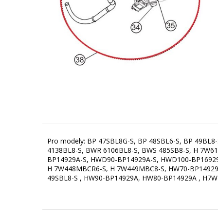
Pro modely: BP 47SBL8G-S, BP 48SBL6-S, BP 49BL8
4138BL8-S, BWR 6106BL8-S, BWS 485SB8-S, H 7W61
BP14929A-S, HWD90-BP14929A-S, HWD100-BP16929AS
H 7W448MBCR6-S, H 7W449MBC8-S, HW70-BP14929-S,
49SBL8-S , HW90-BP14929A, HW80-BP14929A , H7