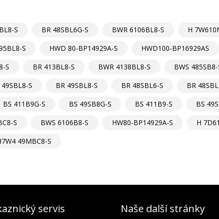
BL8-S
BR 48SBL6G-S
BWR 6106BL8-S
H 7W610
95BL8-S
HWD 80-BP14929A-S
HWD100-BP16929AS
8-S
BR 413BL8-S
BWR 4138BL8-S
BWS 485SB8-
 49SBL8-S
BR 49SBL8-S
BR 48SBL6-S
BR 48SBL
BS 411B9G-S
BS 49SB8G-S
BS 411B9-S
BS 49S
BC8-S
BWS 6106B8-S
HW80-BP14929A-S
H 7D6
H7W4 49MBC8-S
aznický servis
Naše další stránky