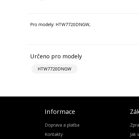
Pro modely: HTW7720DNGW,
Určeno pro modely
HTW7720DNGW
Informace
Zák
Doprava a platba
Zpra
Kontakty
Jak 