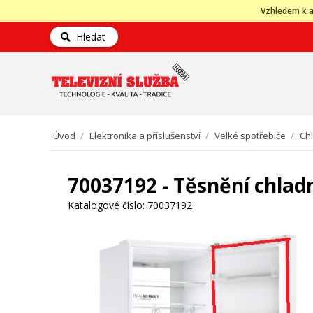
Vzhledem k a
Hledat
Úvod
/
Elektronika a příslušenství
/
Velké spotřebiče
/
Ch
70037192 - Těsnění chlad
Katalogové číslo:
70037192