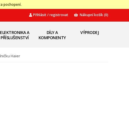
za pochopení.
Přihlásit / registrovat
Nákupní košík
(0)
ELEKTRONIKA A
DÍLY A
VÝPRODEJ
PŘÍSLUŠENSTVÍ
KOMPONENTY
dničku Haier