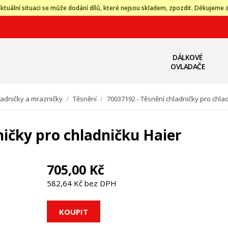
ktuální situaci se může dodání dílů, které nejsou skladem, zpozdit. Děkujeme 
DÁLKOVÉ
OVLADAČE
ladničky a mrazničky
/
Těsnění
/
70037192 - Těsnění chladničky pro chla
ničky pro chladničku Haier
705,00 Kč
582,64 Kč bez DPH