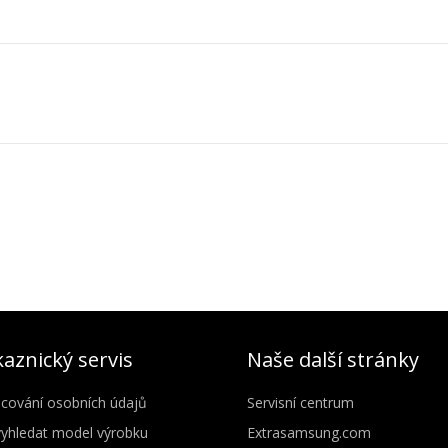
aznický servis
Naše další stránky
cování osobních údajů
Servisní centrum
vyhledat model výrobku
Extrasamsung.com