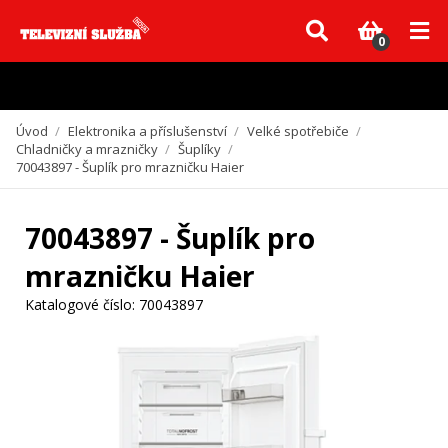
Vzhledem k aktuální situaci se může dodání dílů, které nejsou skladem,
zpozdit. Děkujeme za pochopení.
0
Úvod
/
Elektronika a příslušenství
/
Velké spotřebiče
/
Chladničky a mrazničky
/
Šuplíky
/
70043897 - Šuplík pro mrazničku Haier
70043897 - Šuplík pro
mrazničku Haier
Katalogové číslo:
70043897