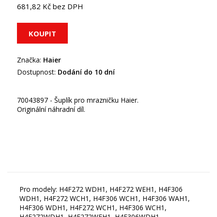
681,82 Kč bez DPH
Značka:
Haier
Dostupnost:
Dodání do 10 dní
70043897 - Šuplík pro mrazničku Haier.
Originální náhradní díl.
Pro modely: H4F272 WDH1, H4F272 WEH1, H4F306
WDH1, H4F272 WCH1, H4F306 WCH1, H4F306 WAH1,
H4F306 WDH1, H4F272 WCH1, H4F306 WCH1,
H4F272WDH1, H4F272WEH1, H4F306WDH1,