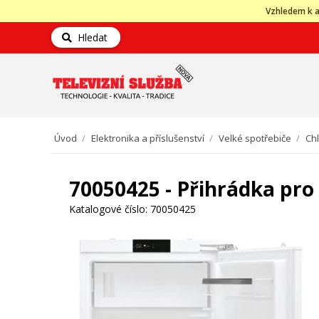
Vzhledem k a
Hledat
Úvod
/
Elektronika a příslušenství
/
Velké spotřebiče
/
Ch
70050425 - Přihrádka pro
Katalogové číslo:
70050425