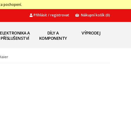
za pochopení.
Přihlásit / registrovat
Nákupní košík
(0)
ELEKTRONIKA A
DÍLY A
VÝPRODEJ
PŘÍSLUŠENSTVÍ
KOMPONENTY
Haier