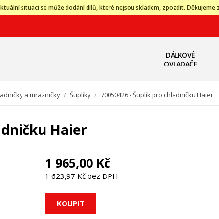
ktuální situaci se může dodání dílů, které nejsou skladem, zpozdit. Děkujeme 
DÁLKOVÉ
OVLADAČE
ladničky a mrazničky
/
Šuplíky
/
70050426 - Šuplík pro chladničku Haier
adničku Haier
1 965,00 Kč
1 623,97 Kč bez DPH