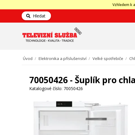
Vzhledem k a
Hledat
Úvod
/
Elektronika a příslušenství
/
Velké spotřebiče
/
Ch
70050426 - Šuplík pro chl
Katalogové číslo:
70050426