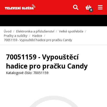
Vzhledem k aktuální situaci se může dodání dílů, které nejsou skladem,
zpozdit. Děkujeme za pochopení.
0
Úvod
/
Elektronika a příslušenství
/
Velké spotřebiče
/
Pračky a sušičky
/
Hadice
/
70051159 - Vypouštěcí hadice pro pračku Candy
70051159 - Vypouštěcí
hadice pro pračku Candy
Katalogové číslo:
70051159