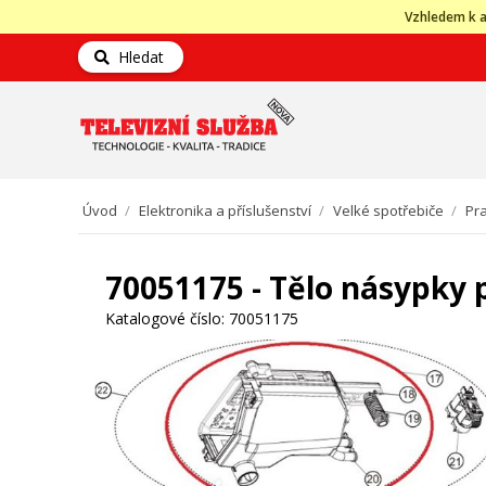
Vzhledem k a
Hledat
Úvod
/
Elektronika a příslušenství
/
Velké spotřebiče
/
Pra
70051175 - Tělo násypky 
Katalogové číslo:
70051175