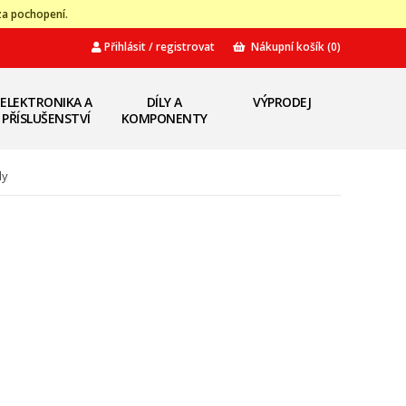
za pochopení.
Přihlásit / registrovat
Nákupní košík
(0)
ELEKTRONIKA A
DÍLY A
VÝPRODEJ
PŘÍSLUŠENSTVÍ
KOMPONENTY
dy