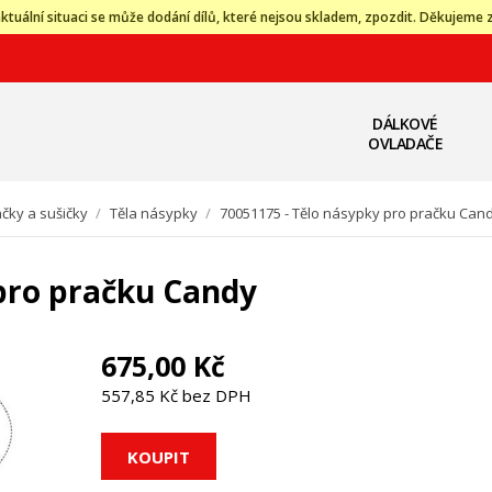
ktuální situaci se může dodání dílů, které nejsou skladem, zpozdit. Děkujeme 
DÁLKOVÉ
OVLADAČE
čky a sušičky
/
Těla násypky
/
70051175 - Tělo násypky pro pračku Can
pro pračku Candy
675,00 Kč
557,85 Kč bez DPH