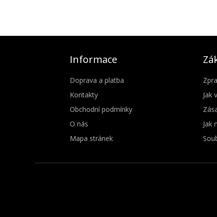
Informace
Zák
Doprava a platba
Zpra
Kontakty
Jak 
Obchodní podmínky
Zása
O nás
Jak 
Mapa stránek
Soub