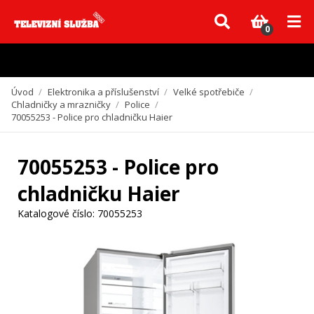
Vzhledem k aktuální situaci se může dodání dílů, které nejsou skladem,
zpozdit. Děkujeme za pochopení.
0
Úvod
/
Elektronika a příslušenství
/
Velké spotřebiče
/
Chladničky a mrazničky
/
Police
/
70055253 - Police pro chladničku Haier
70055253 - Police pro
chladničku Haier
Katalogové číslo:
70055253