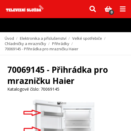
Vzhledem k aktuální situaci se může dodání dílů, které nejsou skladem,
zpozdit. Děkujeme za pochopení.
0
Úvod
/
Elektronika a příslušenství
/
Velké spotřebiče
/
Chladničky a mrazničky
/
Přihrádky
/
70069145 - Přihrádka pro mrazničku Haier
70069145 - Přihrádka pro
mrazničku Haier
Katalogové číslo:
70069145