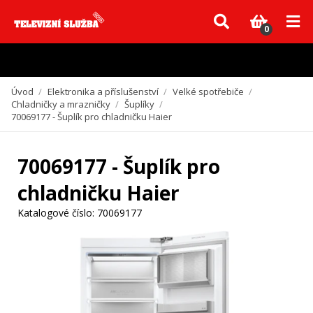
Vzhledem k aktuální situaci se může dodání dílů, které nejsou skladem,
zpozdit. Děkujeme za pochopení.
0
Úvod
/
Elektronika a příslušenství
/
Velké spotřebiče
/
Chladničky a mrazničky
/
Šuplíky
/
70069177 - Šuplík pro chladničku Haier
70069177 - Šuplík pro
chladničku Haier
Katalogové číslo:
70069177