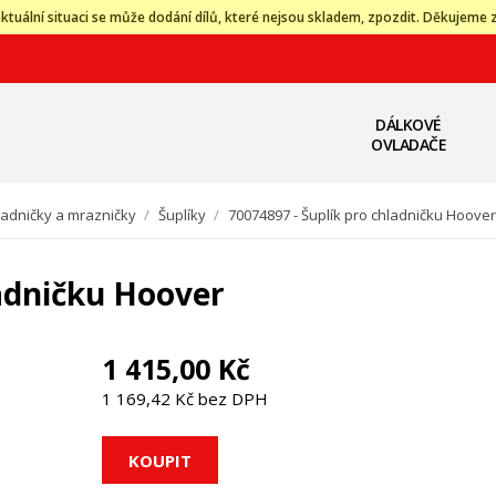
ktuální situaci se může dodání dílů, které nejsou skladem, zpozdit. Děkujeme 
DÁLKOVÉ
OVLADAČE
ladničky a mrazničky
/
Šuplíky
/
70074897 - Šuplík pro chladničku Hoover
ladničku Hoover
1 415,00 Kč
1 169,42 Kč bez DPH