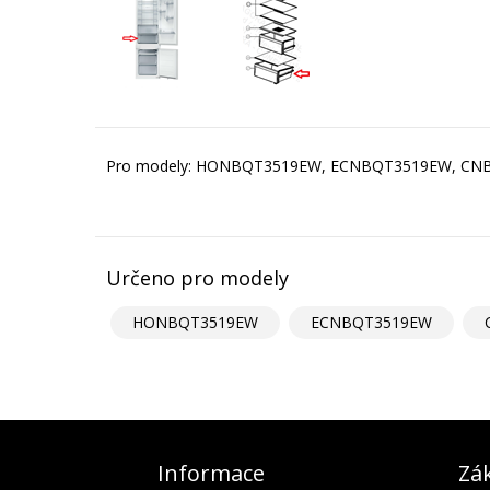
Pro modely: HONBQT3519EW, ECNBQT3519EW, CN
Určeno pro modely
HONBQT3519EW
ECNBQT3519EW
Informace
Zák