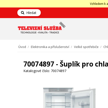
Vzhledem k a
Hledat
Úvod
/
Elektronika a příslušenství
/
Velké spotřebiče
/
Ch
70074897 - Šuplík pro ch
Katalogové číslo:
70074897