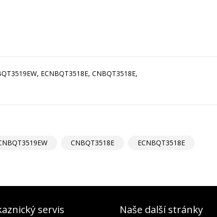
BQT3519EW, ECNBQT3518E, CNBQT3518E,
CNBQT3519EW
CNBQT3518E
ECNBQT3518E
aznický servis
Naše další stránky