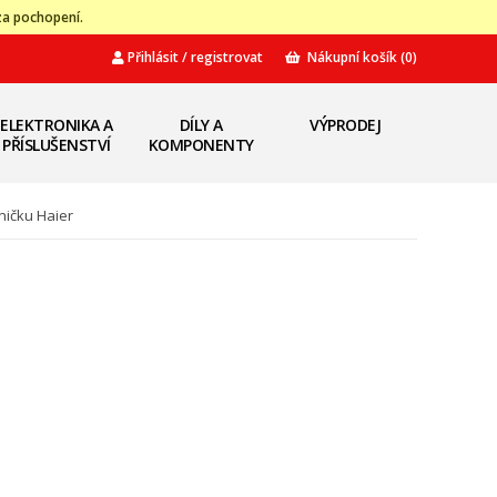
za pochopení.
Přihlásit / registrovat
Nákupní košík
(0)
ELEKTRONIKA A
DÍLY A
VÝPRODEJ
PŘÍSLUŠENSTVÍ
KOMPONENTY
ničku Haier