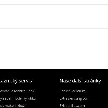
aznický servis
Naše další stránky
cování osobních údajů
Servisní centrum
vyhledat model výrobku
Extrasamsung.com
dy vrácení zboží
Extraphilips.com