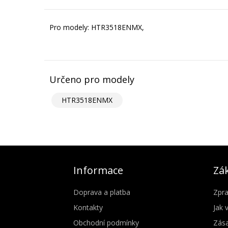
Pro modely: HTR3518ENMX,
Určeno pro modely
HTR3518ENMX
Informace
Zák
Doprava a platba
Zpra
Kontakty
Jak 
Obchodní podmínky
Zása