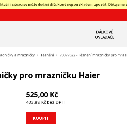
ktuální situaci se může dodání dílů, které nejsou skladem, zpozdit. Děkujeme 
DÁLKOVÉ
OVLADAČE
ladničky a mrazničky
/
Těsnění
/
70077622 - Těsnění mrazničky pro mraz
ničky pro mrazničku Haier
525,00 Kč
433,88 Kč bez DPH