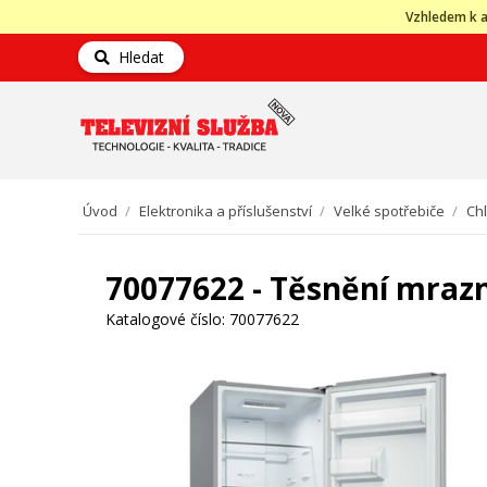
Vzhledem k a
Hledat
Úvod
/
Elektronika a příslušenství
/
Velké spotřebiče
/
Ch
70077622 - Těsnění mraz
Katalogové číslo:
70077622