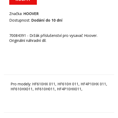
Značka:
HOOVER
Dostupnost:
Dodání do 10 dní
70084391 - Držák příslušenství pro vysavač Hoover.
Originální náhradní díl.
Pro modely: HF610HX 011, HF610H 011, HF4P10HX 011,
HF610HX011, HF610H011, HF4P10HX011,