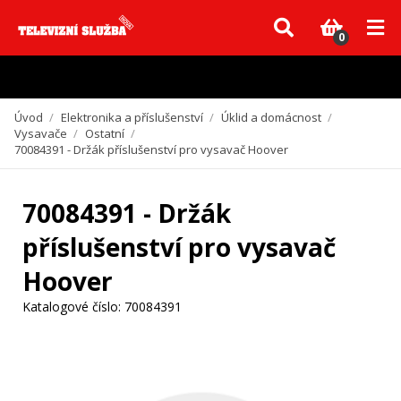
Vzhledem k aktuální situaci se může dodání dílů, které nejsou skladem,
zpozdit. Děkujeme za pochopení.
0
Úvod
/
Elektronika a příslušenství
/
Úklid a domácnost
/
Vysavače
/
Ostatní
/
70084391 - Držák příslušenství pro vysavač Hoover
70084391 - Držák
příslušenství pro vysavač
Hoover
Katalogové číslo:
70084391