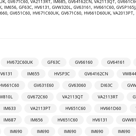
UK, GV671C60, VA2113RT, IM685, GV64162CN, VA2113QT, GV661C6
, IM656, GF63C, HV6131, GVW320L, GV63161, HV661C60, GVSP165
V660, GV651C60, HV671C60UK, GV671C60, HV661D60UK, VA2013PT,
HV672C60UK
GF63C
GV66160
GV64161
V6131
IM655
HVSP3C
GV64162CN
VW84
HV661C60
GV631E60
GV63060
DI63C
GVW
W810L
GV672C60
VA2113QT
VA2113RT
G
IM633
VA2113PT
HV651C60
HV661D60
IM687
IM656
HV651C60
HV6131
GVW81
IM690
IM690
IM690
IM690
IM690