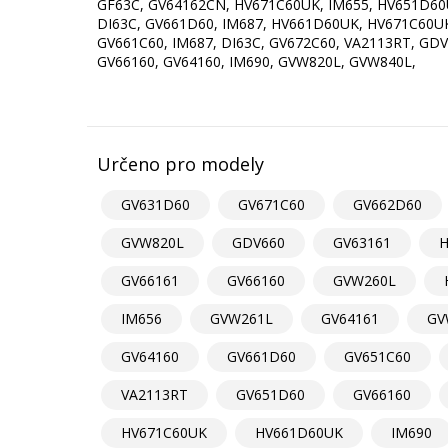
GF63C, GV64162CN, HV671C60UK, IM655, HV651D60
DI63C, GV661D60, IM687, HV661D60UK, HV671C60UK
GV661C60, IM687, DI63C, GV672C60, VA2113RT, GD
GV66160, GV64160, IM690, GVW820L, GVW840L,
Určeno pro modely
GV631D60
GV671C60
GV662D60
GVW820L
GDV660
GV63161
H
GV66161
GV66160
GVW260L
IM656
GVW261L
GV64161
GV
GV64160
GV661D60
GV651C60
VA2113RT
GV651D60
GV66160
HV671C60UK
HV661D60UK
IM690