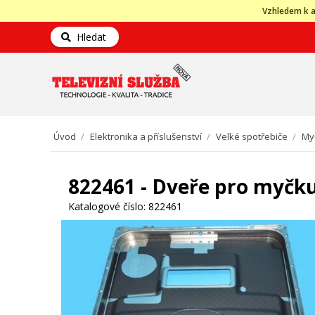
Vzhledem k a
Hledat
Úvod
/
Elektronika a příslušenství
/
Velké spotřebiče
/
My
822461 - Dveře pro myčk
Katalogové číslo:
822461