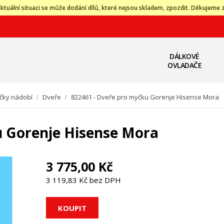
ktuální situaci se může dodání dílů, které nejsou skladem, zpozdit. Děkujeme 
DÁLKOVÉ
OVLADAČE
čky nádobí
/
Dveře
/
822461 - Dveře pro myčku Gorenje Hisense Mora
u Gorenje Hisense Mora
3 775,00 Kč
3 119,83 Kč bez DPH