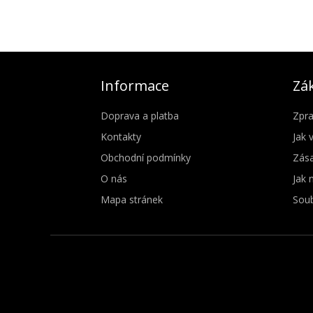
Informace
Zák
Doprava a platba
Zpra
Kontakty
Jak 
Obchodní podmínky
Zása
O nás
Jak 
Mapa stránek
Soub