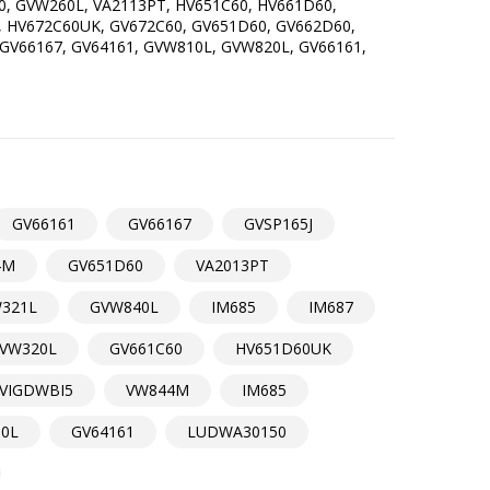
0, GVW260L, VA2113PT, HV651C60, HV661D60,
J, HV672C60UK, GV672C60, GV651D60, GV662D60,
 GV66167, GV64161, GVW810L, GVW820L, GV66161,
GV66161
GV66167
GVSP165J
4M
GV651D60
VA2013PT
321L
GVW840L
IM685
IM687
VW320L
GV661C60
HV651D60UK
VIGDWBI5
VW844M
IM685
0L
GV64161
LUDWA30150