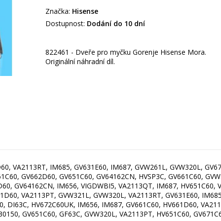
Značka:
Hisense
Dostupnost:
Dodání do 10 dní
822461 - Dveře pro myčku Gorenje Hisense Mora.
Originální náhradní díl.
60, VA2113RT, IM685, GV631E60, IM687, GVW261L, GVW320L, GV6
661C60, GV662D60, GV651C60, GV64162CN, HVSP3C, GV661C60, GV
60, GV64162CN, IM656, VIGDWBI5, VA2113QT, IM687, HV651C60, 
1D60, VA2113PT, GVW321L, GVW320L, VA2113RT, GV631E60, IM68
, DI63C, HV672C60UK, IM656, IM687, GV661C60, HV661D60, VA21
0150, GV651C60, GF63C, GVW320L, VA2113PT, HV651C60, GV671C6