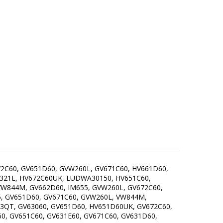
72C60, GV651D60, GVW260L, GV671C60, HV661D60,
W321L, HV672C60UK, LUDWA30150, HV651C60,
VW844M, GV662D60, IM655, GVW260L, GV672C60,
5, GV651D60, GV671C60, GVW260L, VW844M,
13QT, GV63060, GV651D60, HV651D60UK, GV672C60,
0, GV651C60, GV631E60, GV671C60, GV631D60,