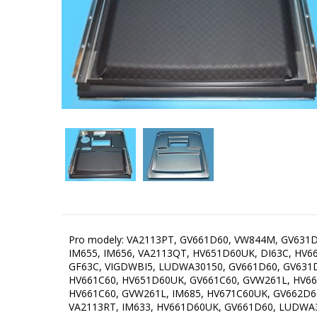
Pro modely: VA2113PT, GV661D60, VW844M, GV631D
IM655, IM656, VA2113QT, HV651D60UK, DI63C, HV
GF63C, VIGDWBI5, LUDWA30150, GV661D60, GV631D
HV661C60, HV651D60UK, GV661C60, GVW261L, HV66
HV661C60, GVW261L, IM685, HV671C60UK, GV662D60
VA2113RT, IM633, HV661D60UK, GV661D60, LUDWA3