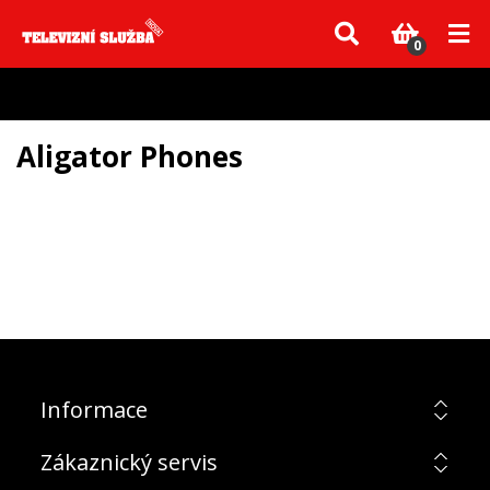
Vzhledem k aktuální situaci se může dodání dílů, které nejsou skladem,
zpozdit. Děkujeme za pochopení.
0
Aligator Phones
Informace
Zákaznický servis