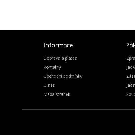
Informace
Zák
Doprava a platba
Zpra
Kontakty
Jak 
Obchodní podmínky
Zása
O nás
Jak 
Mapa stránek
Soub