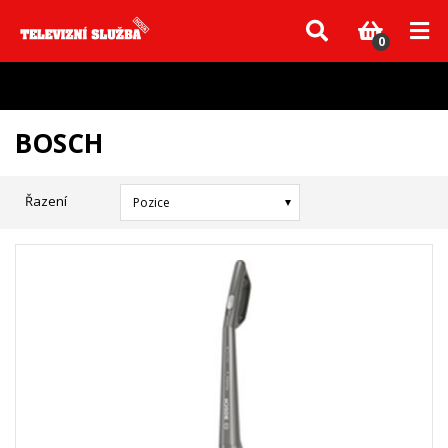
Vzhledem k aktuální situaci se může dodání dílů, které nejsou skladem,
zpozdit. Děkujeme za pochopení.
0
BOSCH
Řazení
Pozice