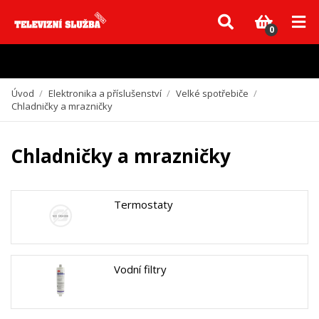
Vzhledem k aktuální situaci se může dodání dílů, které nejsou skladem,
zpozdit. Děkujeme za pochopení.
0
Úvod
/
Elektronika a příslušenství
/
Velké spotřebiče
/
Chladničky a mrazničky
Chladničky a mrazničky
Termostaty
Vodní filtry