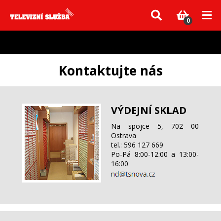
Vzhledem k aktuální situaci se může dodání dílů, které nejsou skladem,
zpozdit. Děkujeme za pochopení.
0
Kontaktujte nás
VÝDEJNÍ SKLAD
Na spojce 5, 702 00
Ostrava
tel.: 596 127 669
Po-Pá 8:00-12:00 a 13:00-
16:00