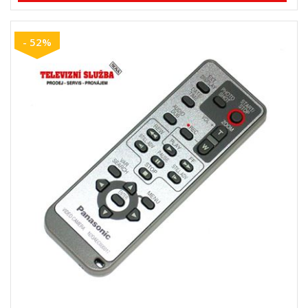
- 52%