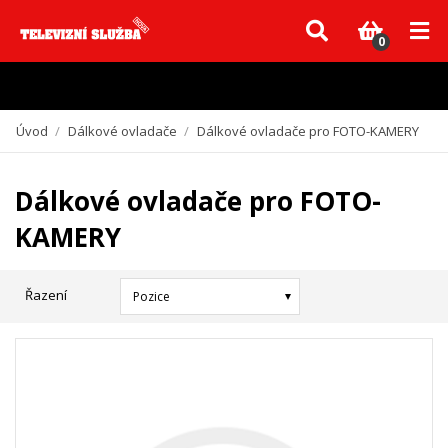
Vzhledem k aktuální situaci se může dodání dílů, které nejsou skladem,
zpozdit. Děkujeme za pochopení.
0
Úvod
/
Dálkové ovladače
/
Dálkové ovladače pro FOTO-KAMERY
Dálkové ovladače pro FOTO-
KAMERY
Řazení
Pozice