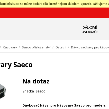
ktuální situaci se může dodání dílů, které nejsou skladem, zpozdit. Děkujeme 
DÁLKOVÉ
OVLADAČE
/
Kávovary
/
Saeco příslušenství
/
Ostatní
/
Dávkovač kávy pro kávov
ary Saeco
Na dotaz
Značka:
Saeco
Dávkovač kávy pro kávovary Saeco pro modely: