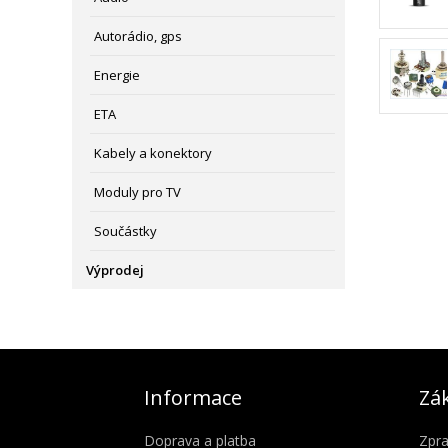
Autorádio, gps
Energie
ETA
Kabely a konektory
Moduly pro TV
Součástky
Výprodej
Informace
Zák
Doprava a platba
Zpra