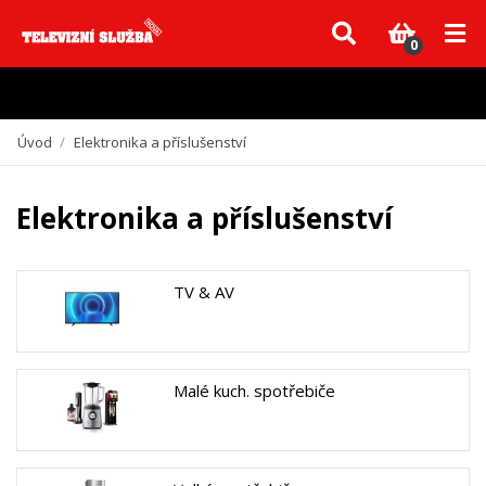
Vzhledem k aktuální situaci se může dodání dílů, které nejsou skladem,
zpozdit. Děkujeme za pochopení.
0
Úvod
/
Elektronika a příslušenství
Elektronika a příslušenství
TV & AV
Malé kuch. spotřebiče