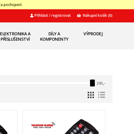
za pochopení.
Přihlásit / registrovat
Nákupní košík
(0)
ELEKTRONIKA A
DÍLY A
VÝPRODEJ
PŘÍSLUŠENSTVÍ
KOMPONENTY
295
,-