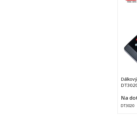
Dálkový
DT3020
Na do
DT3020