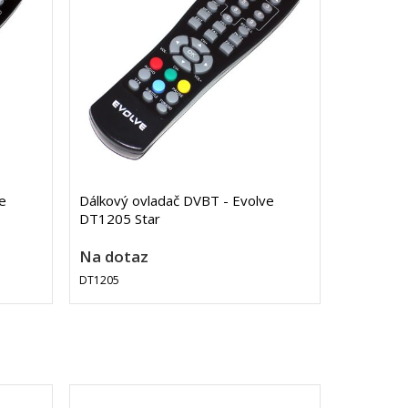
e
Dálkový ovladač DVBT - Evolve
DT1205 Star
Na dotaz
DT1205