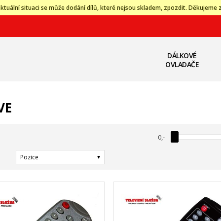
ktuální situaci se může dodání dílů, které nejsou skladem, zpozdit. Děkujeme 
DÁLKOVÉ
OVLADAČE
VE
0
,-
Pozice