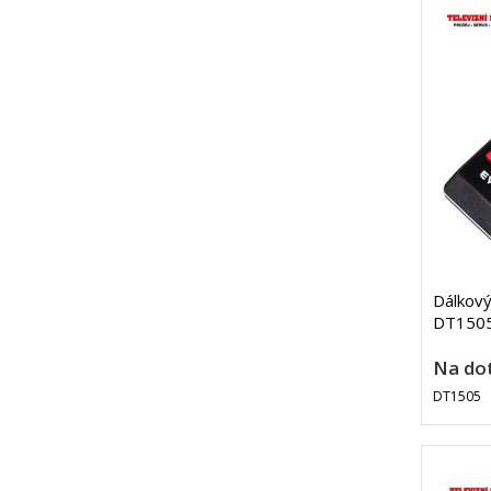
Dálkový
DT1505
Na do
DT1505