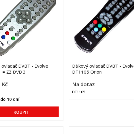
 ovladač DVBT - Evolve
Dálkový ovladač DVBT - Evolv
 = ZZ DVB 3
DT1105 Orion
 Kč
Na dotaz
DT1105
do 10 dní