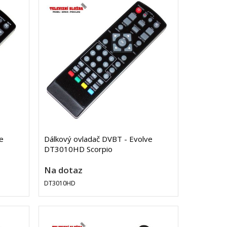
e
Dálkový ovladač DVBT - Evolve
DT3010HD Scorpio
Na dotaz
DT3010HD