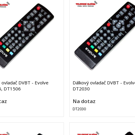
 ovladač DVBT - Evolve
Dálkový ovladač DVBT - Evolv
, DT1506
DT2030
taz
Na dotaz
DT2030