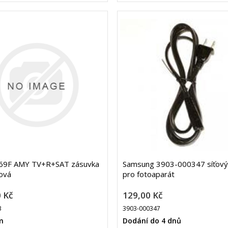
69F AMY TV+R+SAT zásuvka
Samsung 3903-000347 síťový
rová
pro fotoaparát
 Kč
129,00 Kč
3
3903-000347
m
Dodání do 4 dnů