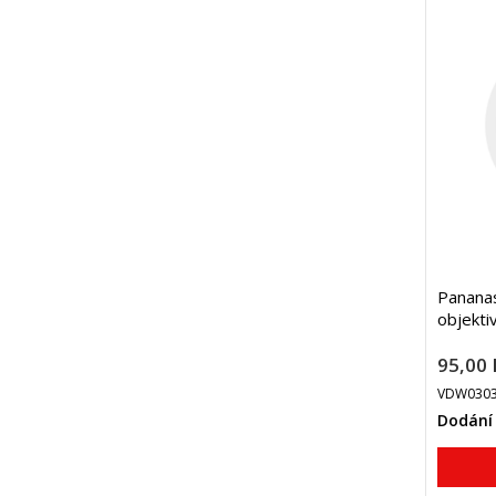
Panana
objekti
95,00 
VDW030
Dodání 