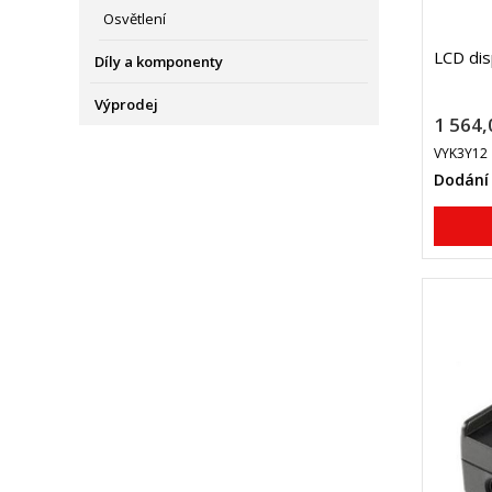
Osvětlení
LCD dis
Díly a komponenty
Výprodej
1 564,
VYK3Y12
Dodání