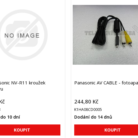
sonic NV-R11 kroužek
Panasonic AV CABLE - fotoapa
vu
Kč
244,80 Kč
3
K1HA08CD0005
do 10 dní
Dodání do 14 dnů