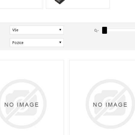
Vše
0
,-
Pozice