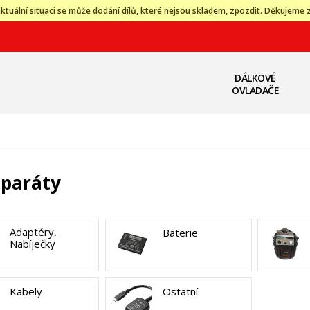
ktuální situaci se může dodání dílů, které nejsou skladem, zpozdit. Děkujeme 
DÁLKOVÉ
OVLADAČE
aparáty
Adaptéry,
Baterie
Nabíječky
Kabely
Ostatní