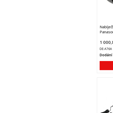
Nabíječ
Panaso
1 000,
DE-A76A
Dodání