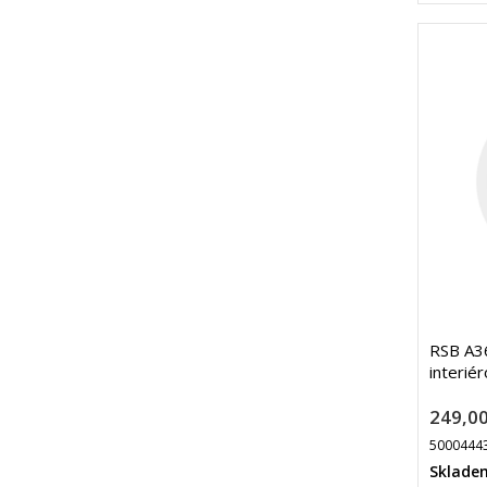
RSB A3
interié
249,00
5000444
Sklade