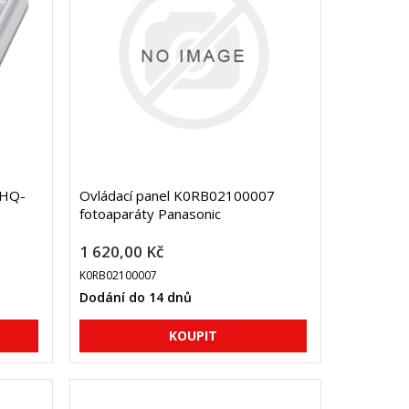
 HQ-
Ovládací panel K0RB02100007
fotoaparáty Panasonic
1 620,00 Kč
K0RB02100007
Dodání do 14 dnů