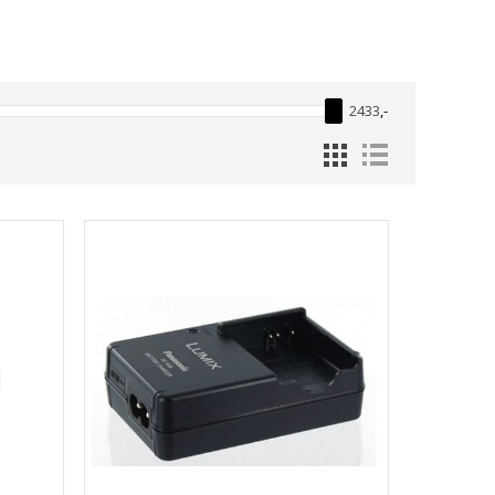
2433
,-