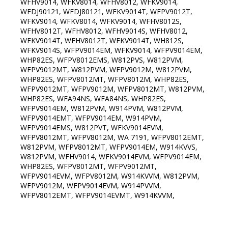
WFHV9014, WFKV8014, WFHV8012, WFKV9014,
WFDJ90121, WFDJ80121, WFKV9014T, WFPV9012T,
WFKV9014, WFKV8014, WFKV9014, WFHV8012S,
WFHV8012T, WFHV8012, WFHV9014S, WFHV8012,
WFKV9014T, WFHV8012T, WFKV9014T, WH812S,
WFKV9014S, WFPV9014EM, WFKV9014, WFPV9014EM,
WHP82ES, WFPV8012EMS, W812PVS, W812PVM,
WFPV9012MT, W812PVM, WFPV9012M, W812PVM,
WHP82ES, WFPV8012MT, WFPV8012M, WHP82ES,
WFPV9012MT, WFPV9012M, WFPV8012MT, W812PVM,
WHP82ES, WFA94NS, WFA84NS, WHP82ES,
WFPV9014EM, W812PVM, W914PVM, W812PVM,
WFPV9014EMT, WFPV9014EM, W914PVM,
WFPV9014EMS, W812PVT, WFKV9014EVM,
WFPV8012MT, WFPV8012M, WA 7191, WFPV8012EMT,
W812PVM, WFPV8012MT, WFPV9014EM, W914KVVS,
W812PVM, WFHV9014, WFKV9014EVM, WFPV9014EM,
WHP82ES, WFPV8012MT, WFPV9012MT,
WFPV9014EVM, WFPV8012M, W914KVVM, W812PVM,
WFPV9012M, WFPV9014EVM, W914PVVM,
WFPV8012EMT, WFPV9014EVMT, W914KVVM,