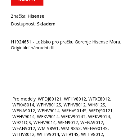
Značka:
Hisense
Dostupnost:
Skladem
H1924651 - Ložisko pro pračku Gorenje Hisense Mora.
Originální náhradní díl.
Pro modely: WFDJ80121, WFHV8012, WFXE8012,
WFKV8014, WFHV8012S, WFHV8012, WH812S,
WFNA9012, WFHV9014, WFHV9014S, WFDJ90121,
WFHV9014, WFKV9014, WFKV9014T, WFKV9014,
W921DJS, WFHV9014, WFN9012, WFNA9012,
WFAN9012, WM-98W1, WM-98S3, WFHV9014S,
WFHV8012, WFHV9014, WH914S, WFHV8012,