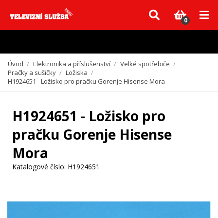
Vzhledem k aktuální situaci se může dodání dílů, které nejsou skladem,
zpozdit. Děkujeme za pochopení.
0
Úvod
/
Elektronika a příslušenství
/
Velké spotřebiče
/
Pračky a sušičky
/
Ložiska
/
H1924651 - Ložisko pro pračku Gorenje Hisense Mora
H1924651 - Ložisko pro
pračku Gorenje Hisense
Mora
Katalogové číslo:
H1924651