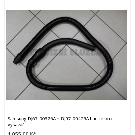
Samsung DJ67-00326A = DJ97-00425A hadice pro
vysavač
1 055,00 Kč