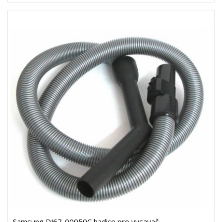
Samsung DJ67-00050C hadice pro vysavač