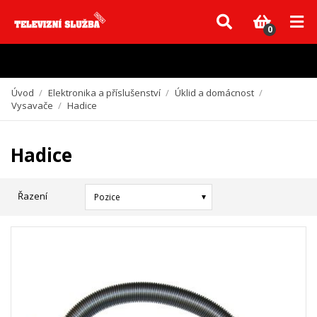
Vzhledem k aktuální situaci se může dodání dílů, které nejsou skladem,
zpozdit. Děkujeme za pochopení.
0
Úvod
/
Elektronika a příslušenství
/
Úklid a domácnost
/
Vysavače
/
Hadice
Hadice
Řazení
Pozice