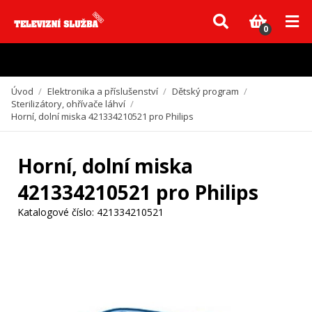
Vzhledem k aktuální situaci se může dodání dílů, které nejsou skladem,
zpozdit. Děkujeme za pochopení.
0
Úvod
/
Elektronika a příslušenství
/
Dětský program
/
Sterilizátory, ohřívače láhví
/
Horní, dolní miska 421334210521 pro Philips
Horní, dolní miska
421334210521 pro Philips
Katalogové číslo:
421334210521