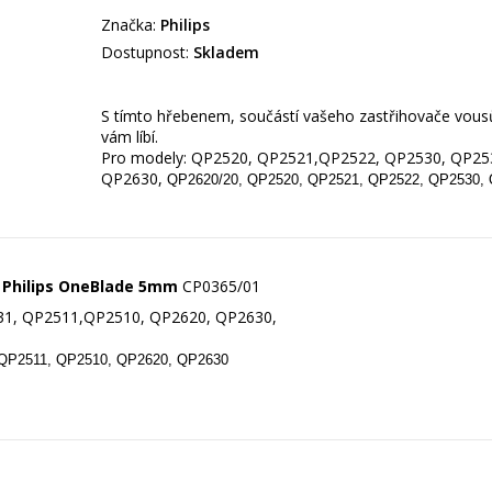
Značka:
Philips
Dostupnost:
Skladem
S tímto hřebenem, součástí vašeho zastřihovače vousů,
Pro modely: QP2520, QP2521,QP2522, QP2530, QP25
QP2630,
QP2620/20, QP2520, QP2521, QP2522, QP2530,
o Philips OneBlade 5mm
CP0365/01
31, QP2511,QP2510, QP2620, QP2630,
 QP2511, QP2510, QP2620, QP2630