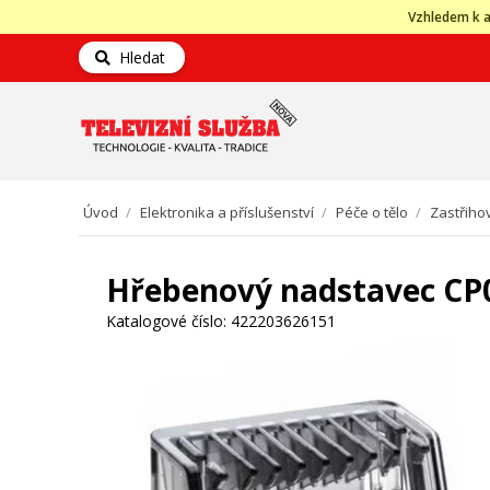
Vzhledem k a
Hledat
Úvod
/
Elektronika a příslušenství
/
Péče o tělo
/
Zastřiho
Hřebenový nadstavec CP0
Katalogové číslo:
422203626151