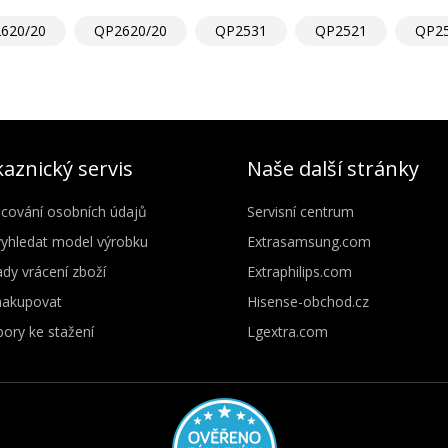
620/20
QP2620/20
QP2531
QP2521
QP2
aznický servis
Naše další stránky
cování osobních údajů
Servisní centrum
vyhledat model výrobku
Extrasamsung.com
dy vrácení zboží
Extraphilips.com
nakupovat
Hisense-obchod.cz
ory ke stažení
Lgextra.com