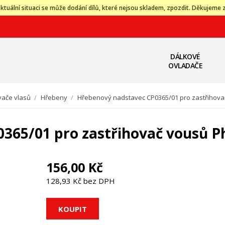
ktuální situaci se může dodání dílů, které nejsou skladem, zpozdit. Děkujeme 
DÁLKOVÉ
OVLADAČE
vače vlasů
/
Hřebeny
/
Hřebenový nadstavec CP0365/01 pro zastřihovač
365/01 pro zastřihovač vousů Ph
156,00 Kč
128,93 Kč bez DPH