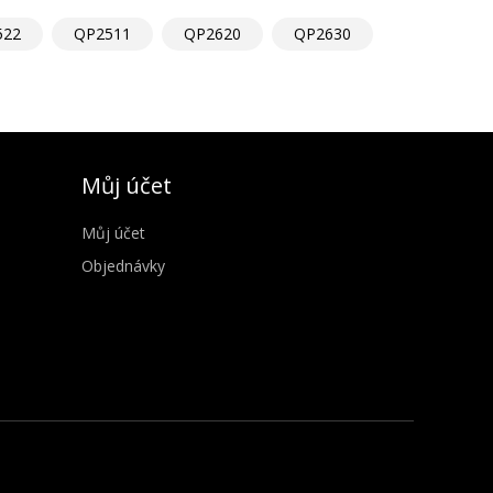
522
QP2511
QP2620
QP2630
Můj účet
Můj účet
Objednávky