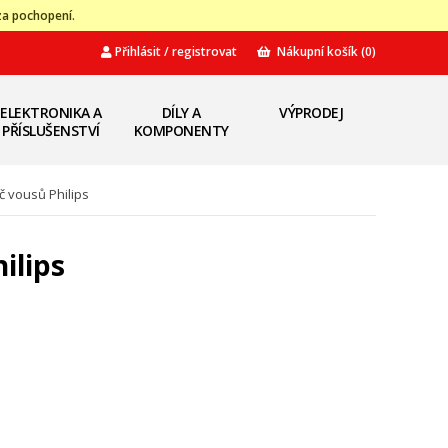
za pochopení.
Přihlásit / registrovat
Nákupní košík
(0)
ELEKTRONIKA A
DÍLY A
VÝPRODEJ
PŘÍSLUŠENSTVÍ
KOMPONENTY
 vousů Philips
ilips