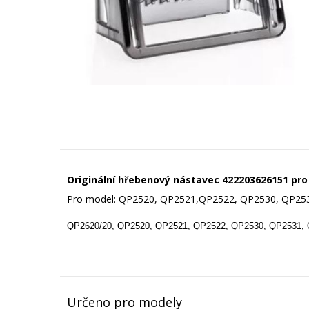
Originální hřebenový nástavec 422203626151 pr
Pro model: QP2520, QP2521,QP2522, QP2530, QP25
QP2620/20, QP2520, QP2521, QP2522, QP2530, QP2531,
Určeno pro modely