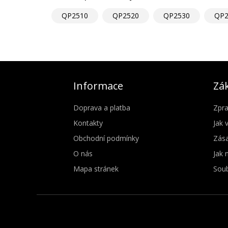
QP2510
QP2520
QP2530
QP2
Informace
Zák
Doprava a platba
Zpra
Kontakty
Jak 
Obchodní podmínky
Zása
O nás
Jak 
Mapa stránek
Soub