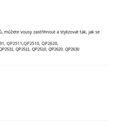
 můžete vousy zastřihnout a stylizovat tak, jak se
31, QP2511,QP2510, QP2620,
 QP2531, QP2511, QP2510, QP2620, QP2630