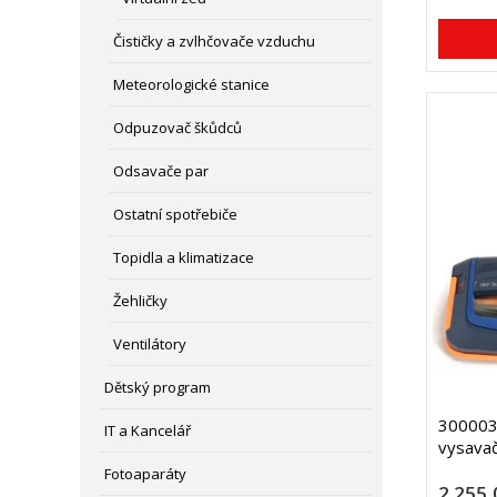
Čističky a zvlhčovače vzduchu
Meteorologické stanice
Odpuzovač škůdců
Odsavače par
Ostatní spotřebiče
Topidla a klimatizace
Žehličky
Ventilátory
Dětský program
300003
IT a Kancelář
vysavač
Fotoaparáty
2 255,