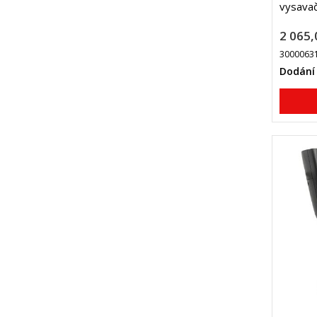
vysavač
2 065,
3000063
Dodání