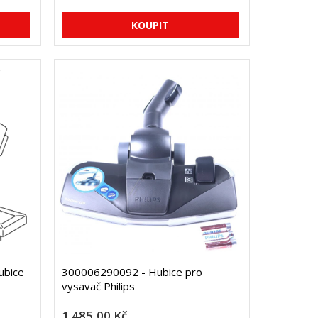
ubice
300006290092 - Hubice pro
vysavač Philips
1 485,00 Kč