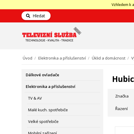
Vzhledem k a
Hledat
Úvod
/
Elektronika a příslušenství
/
Úklid a domácnost
/
V
Dálkové ovladače
Hubi
Elektronika a příslušenství
Značka
TV & AV
Řazení
Malé kuch. spotřebiče
Velké spotřebiče
Mobilní zařízení