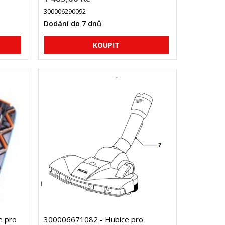
300006290092
Dodání do 7 dnů
e pro
300006671082 - Hubice pro