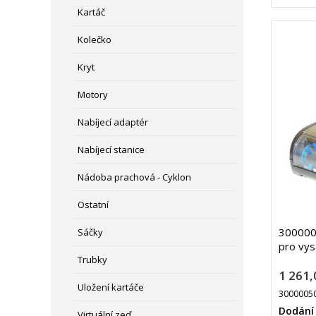
Kartáč
Kolečko
Kryt
Motory
Nabíjecí adaptér
Nabíjecí stanice
Nádoba prachová - Cyklon
Ostatní
3000005
Sáčky
pro vys
Trubky
1 261,
Uložení kartáče
3000005
Dodání
Virtuální zeď