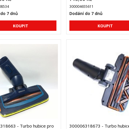
08534
300004655611
 do 7 dnů
Dodání do 7 dnů
318663 - Turbo hubice pro
300006318673 - Turbo hubic