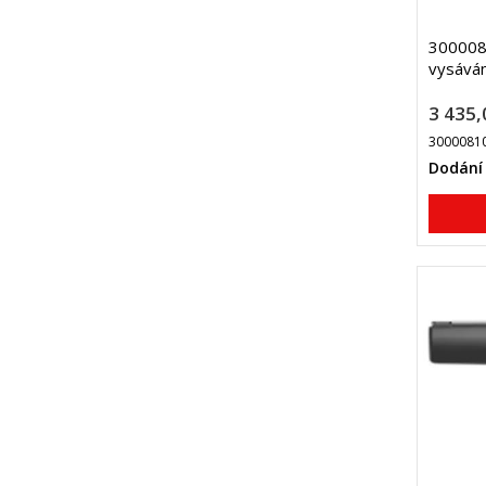
300008
vysáván
3 435,
3000081
Dodání