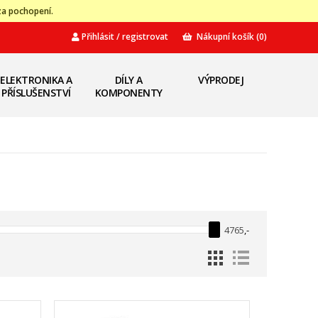
za pochopení.
Přihlásit / registrovat
Nákupní košík
(0)
ELEKTRONIKA A
DÍLY A
VÝPRODEJ
PŘÍSLUŠENSTVÍ
KOMPONENTY
4765
,-