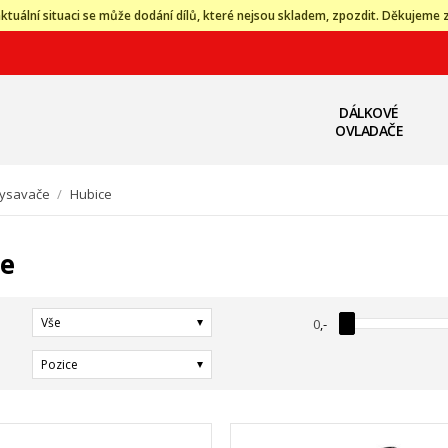
ktuální situaci se může dodání dílů, které nejsou skladem, zpozdit. Děkujeme 
DÁLKOVÉ
OVLADAČE
ysavače
/
Hubice
ce
Vše
0
,-
Pozice