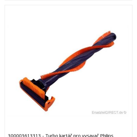
300003613313 - Turbo kartáč pro vysavač Philips