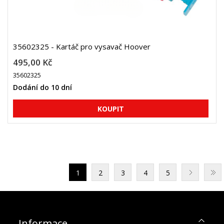
35602325 - Kartáč pro vysavač Hoover
495,00 Kč
35602325
Dodání do 10 dní
1
2
3
4
5
Informace