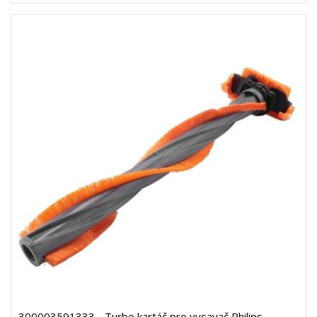
300003591333 - Turbo kartáč pro vysavač Philips