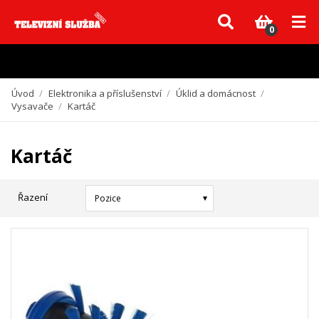
Vzhledem k aktuální situaci se může dodání dílů, které nejsou skladem,
zpozdit. Děkujeme za pochopení.
0
Úvod
/
Elektronika a příslušenství
/
Úklid a domácnost
/
Vysavače
/
Kartáč
Kartáč
Řazení
Pozice