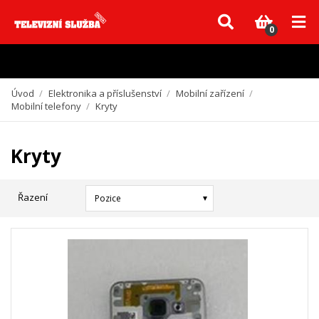
Vzhledem k aktuální situaci se může dodání dílů, které nejsou skladem,
zpozdit. Děkujeme za pochopení.
0
Úvod
/
Elektronika a příslušenství
/
Mobilní zařízení
/
Mobilní telefony
/
Kryty
Kryty
Řazení
Pozice