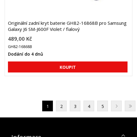
Originální zadní kryt baterie GH82-16868B pro Samsung
Galaxy J6 SM-J600F Violet / fialový
489,00 Kč
GH82-16868B
Dodání do 4 dnů
1
2
3
4
5