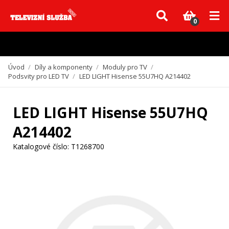
Vzhledem k aktuální situaci se může dodání dílů, které nejsou skladem,
zpozdit. Děkujeme za pochopení.
0
Úvod
/
Díly a komponenty
/
Moduly pro TV
/
Podsvity pro LED TV
/
LED LIGHT Hisense 55U7HQ A214402
LED LIGHT Hisense 55U7HQ
A214402
Katalogové číslo:
T1268700