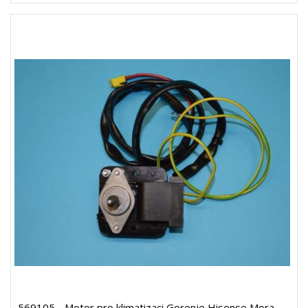
569105 - Motor pro klimatizaci Gorenje Hisense Mora