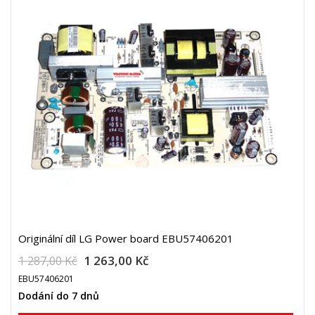
Originální díl LG Power board EBU57406201
1 263,00 Kč
1 287,00 Kč
EBU57406201
Dodání do 7 dnů