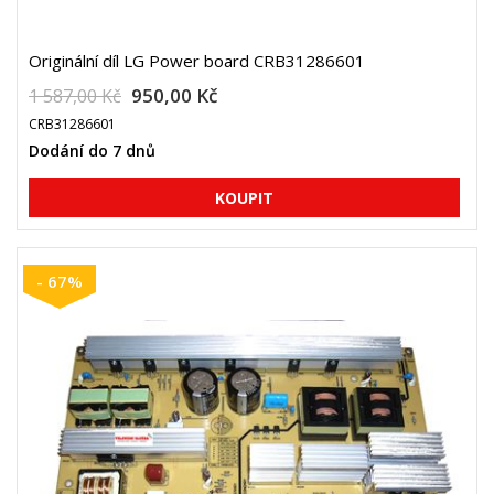
Originální díl LG Power board CRB31286601
950,00 Kč
1 587,00 Kč
CRB31286601
Dodání do 7 dnů
- 67%