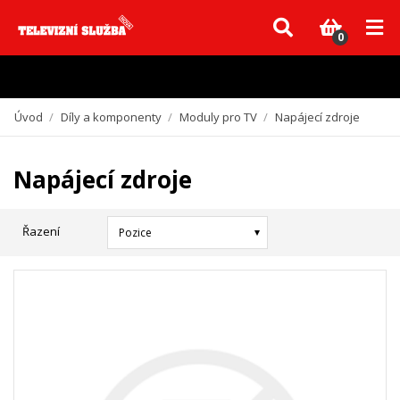
Vzhledem k aktuální situaci se může dodání dílů, které nejsou skladem,
zpozdit. Děkujeme za pochopení.
0
Úvod
/
Díly a komponenty
/
Moduly pro TV
/
Napájecí zdroje
Napájecí zdroje
Řazení
Pozice