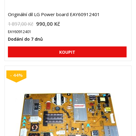
Originální díl LG Power board EAY60912401
990,00 Kč
1 897,00 Kč
EAY60912401
Dodání do 7 dnů
- 44%