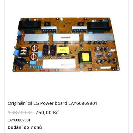
Originální díl LG Power board EAY60869801
750,00 Kč
1 987,00 Kč
EAY60869801
Dodání do 7 dnů