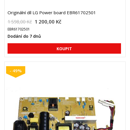
Originální díl LG Power board EBR61702501
1 200,00 Kč
1 598,00 Kč
EBR61702501
Dodání do 7 dnů
- 49%