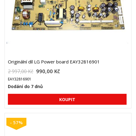
Originální díl LG Power board EAY32816901
990,00 Kč
2 997,00 Kč
EAY32816901
Dodání do 7 dnů
- 57%