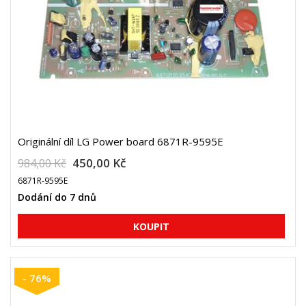
Originální díl LG Power board 6871R-9595E
450,00 Kč
984,00 Kč
6871R-9595E
Dodání do 7 dnů
- 76%