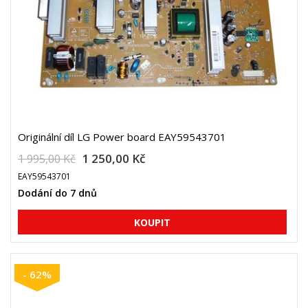
Originální díl LG Power board EAY59543701
1 250,00 Kč
1 995,00 Kč
EAY59543701
Dodání do 7 dnů
- 62%