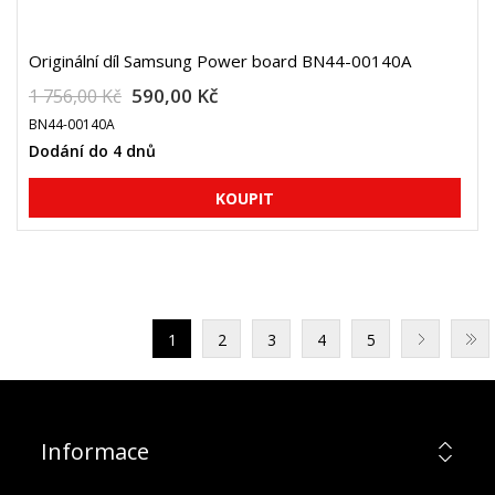
Originální díl Samsung Power board BN44-00140A
590,00 Kč
1 756,00 Kč
BN44-00140A
Dodání do 4 dnů
1
2
3
4
5
Informace