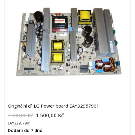
Originální díl LG Power board EAY32957901
1 500,00 Kč
3 480,00 Kč
EAY32957901
Dodání do 7 dnů