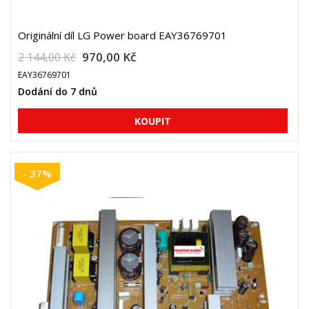
Originální díl LG Power board EAY36769701
970,00 Kč
2 144,00 Kč
EAY36769701
Dodání do 7 dnů
- 37%