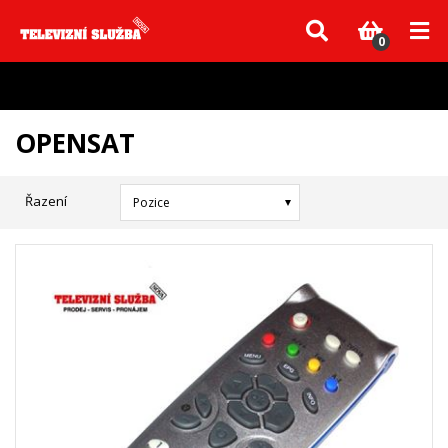
Vzhledem k aktuální situaci se může dodání dílů, které nejsou skladem,
zpozdit. Děkujeme za pochopení.
0
OPENSAT
Řazení
Pozice