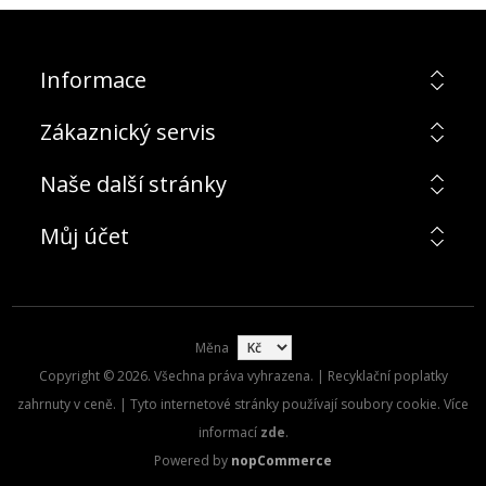
Informace
Zákaznický servis
Naše další stránky
Můj účet
Měna
Copyright © 2026. Všechna práva vyhrazena. | Recyklační poplatky
zahrnuty v ceně. | Tyto internetové stránky používají soubory cookie. Více
informací
zde
.
Powered by
nopCommerce