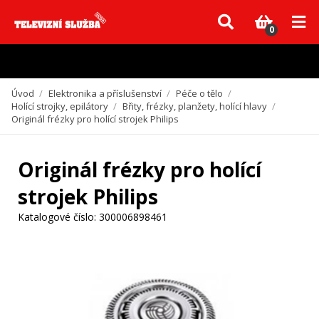
Vzhledem k aktuální situaci se může dodání dílů, které nejsou skladem,
zpozdit. Děkujeme za pochopení.
0
Úvod
/
Elektronika a příslušenství
/
Péče o tělo
/
Holící strojky, epilátory
/
Břity, frézky, planžety, holící hlavy
/
Originál frézky pro holící strojek Philips
Originál frézky pro holící
strojek Philips
Katalogové číslo:
300006898461