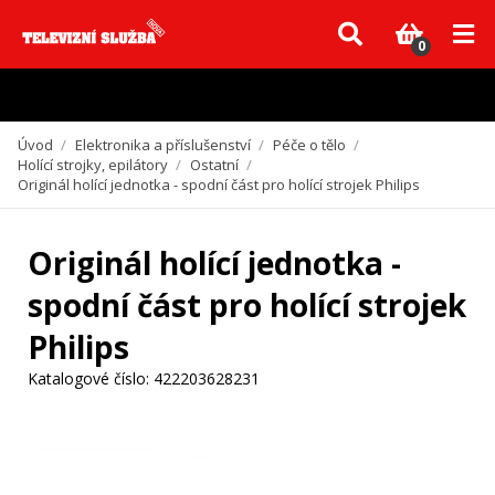
Vzhledem k aktuální situaci se může dodání dílů, které nejsou skladem,
zpozdit. Děkujeme za pochopení.
0
Úvod
/
Elektronika a příslušenství
/
Péče o tělo
/
Holící strojky, epilátory
/
Ostatní
/
Originál holící jednotka - spodní část pro holící strojek Philips
Originál holící jednotka -
spodní část pro holící strojek
Philips
Katalogové číslo:
422203628231